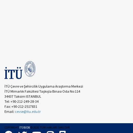
İTÜ Çevre ve Şehircilik Uygulama Araştırma Merkezi
İTÜ Mimarlık Fakültesi Taşkışla Binası Oda No:114
34437 Taksim ISTANBUL
Tel: +90-212-249-28-34
Fax: +90-212-2517831
Email:
cevse@itu.edu.tr
COPYRIGHT
İTÜBİDB
©
2026
TÜM HAKLARI SAKLIDIR