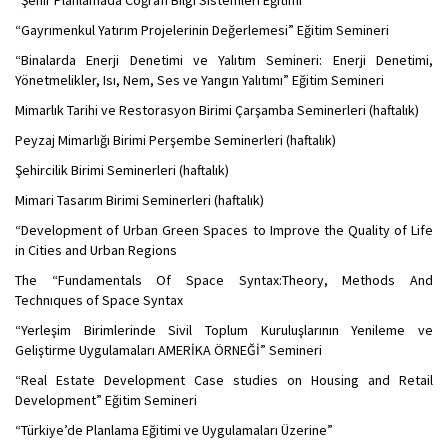
“Şehir Planlamada Coğrafi Bilgi Sistemleri Eğitimi”
“Gayrımenkul Yatırım Projelerinin Değerlemesi” Eğitim Semineri
“Binalarda Enerji Denetimi ve Yalıtım Semineri: Enerji Denetimi,
Yönetmelikler, Isı, Nem, Ses ve Yangın Yalıtımı” Eğitim Semineri
Mimarlık Tarihi ve Restorasyon Birimi Çarşamba Seminerleri (haftalık)
Peyzaj Mimarlığı Birimi Perşembe Seminerleri (haftalık)
Şehircilik Birimi Seminerleri (haftalık)
Mimari Tasarım Birimi Seminerleri (haftalık)
“Development of Urban Green Spaces to Improve the Quality of Life
in Cities and Urban Regions
The “Fundamentals Of Space Syntax:Theory, Methods And
Technıques of Space Syntax
“Yerleşim Birimlerinde Sivil Toplum Kuruluşlarının Yenileme ve
Geliştirme Uygulamaları AMERİKA ÖRNEĞİ” Semineri
“Real Estate Development Case studies on Housing and Retail
Development” Eğitim Semineri
“Türkiye’de Planlama Eğitimi ve Uygulamaları Üzerine”