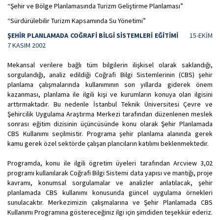
“Şehir ve Bölge Planlamasında Turizm Geliştirme Planlaması”
“Sürdürülebilir Turizm Kapsamında Su Yönetimi”
ŞEHİR PLANLAMADA COĞRAFİ BİLGİ SİSTEMLERİ EĞİTİMİ
15-EKİM
7 KASIM 2002
Mekansal verilere bağlı tüm bilgilerin ilişkisel olarak saklandığı,
sorgulandığı, analiz edildiği Coğrafi Bilgi Sistemlerinin (CBS) şehir
planlama çalışmalarında kullanımının son yıllarda giderek önem
kazanması, planlama ile ilgili kişi ve kurumların konuya olan ilgisini
arttırmaktadır. Bu nedenle İstanbul Teknik Üniversitesi Çevre ve
Şehircilik Uygulama Araştırma Merkezi tarafından düzenlenen meslek
sonrası eğitim dizisinin üçüncüsünde konu olarak Şehir Planlamada
CBS Kullanımı seçilmistir. Programa şehir planlama alanında gerek
kamu gerek özel sektörde çalışan plancıların katılımı beklenmektedir.
Programda, konu ile ilgili ögretim üyeleri tarafından Arcview 3,02
programı kullanılarak Coğrafi Bilgi Sistemi data yapısı ve mantığı, proje
kavramı, konumsal sorgulamalar ve analizler anlatılacak, şehir
planlamada CBS kullanımı konusunda güncel uygulama örnekleri
sunulacaktır. Merkezimizin çalışmalarına ve Şehir Planlamada CBS
Kullanımı Programına göstereceğiniz ilgi için şimdiden teşekkür ederiz.