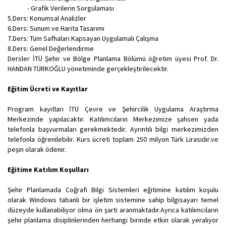
- Grafik Verilerin Sorgulaması
5.Ders: Konumsal Analizler
6.Ders: Sunum ve Harita Tasarımı
7.Ders: Tüm Safhaları Kapsayan Uygulamalı Çalışma
8.Ders: Genel Değerlendirme
Dersler İTÜ Şehir ve Bölge Planlama Bölümü öğretim üyesi Prof. Dr.
HANDAN TÜRKOĞLU yönetiminde gerçekleştirilecektir.
Eğitim Ücreti ve Kayıtlar
Program kayıtları İTÜ Çevre ve Şehircilik Uygulama Araştırma
Merkezinde yapılacaktır. Katılımcıların Merkezimize şahsen yada
telefonla başvurmaları gerekmektedir. Ayrıntılı bilgi merkezimizden
telefonla öğrenilebilir. Kurs ücreti toplam 250 milyon Türk Lirasıdır.ve
peşin olarak ödenir.
Eğitime Katılım Koşulları
Şehir Planlamada Coğrafi Bilgi Sistemleri eğitimine katılım koşulu
olarak Windows tabanlı bir işletim sistemine sahip bilgisayarı temel
düzeyde kullanabiliyor olma ön şartı aranmaktadır.Ayrıca katılımcıların
şehir planlama disiplinlerinden herhangi birinde etkin olarak yeralıyor