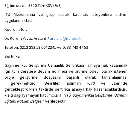
Eğitim ücreti: 3850 TL + KDV (%8)
İTU Mezunlarına ve grup olarak katılmak isteyenlere indirim
uygulanmaktadır.
Koordinatör:
Dr. Kerem Yavuz Arslanlı /
arslanli@itu.edu.tr
Telefon: 0212 293 13 00/ 2241 ve 0533 743 47 53
Sertifika:
Gayrimenkul Geliştirme Uzmanlık Sertifikası almaya hak kazanmak
için tüm derslere devam edilmesi ve bitirme ödevi olarak istenen
proje geliştirme dosyasını başarılı olarak tamamlanması
gerekmektedir. Belirtilen adımları %70 ve üzerinde
gerçekleştirdikleri taktirde sertifika almaya hak kazanacaklardır.Bu
kısıtı sağlayamayan katılımcılara “
ITÜ Gayrimenkul Geliştirme Uzmanı
Eğitimi Katılım Belgesi
” verilecektir.