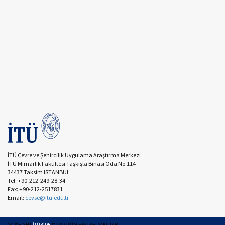
İTÜ Çevre ve Şehircilik Uygulama Araştırma Merkezi
İTÜ Mimarlık Fakültesi Taşkışla Binası Oda No:114
34437 Taksim ISTANBUL
Tel: +90-212-249-28-34
Fax: +90-212-2517831
Email:
cevse@itu.edu.tr
COPYRIGHT
İTÜBİDB
©
2026
TÜM HAKLARI SAKLIDIR