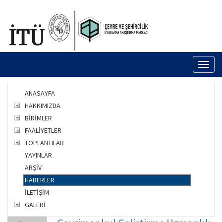
Toggl
naviga
ANASAYFA
HAKKIMIZDA
BİRİMLER
FAALİYETLER
TOPLANTILAR
YAYINLAR
ARŞİV
HABERLER
İLETİŞİM
GALERİ