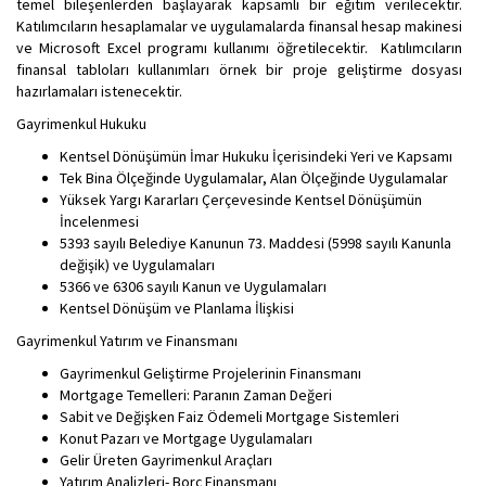
temel bileşenlerden başlayarak kapsamlı bir eğitim verilecektir.
Katılımcıların hesaplamalar ve uygulamalarda finansal hesap makinesi
ve Microsoft Excel programı kullanımı öğretilecektir. Katılımcıların
finansal tabloları kullanımları örnek bir proje geliştirme dosyası
hazırlamaları istenecektir.
Gayrimenkul Hukuku
Kentsel Dönüşümün İmar Hukuku İçerisindeki Yeri ve Kapsamı
Tek Bina Ölçeğinde Uygulamalar, Alan Ölçeğinde Uygulamalar
Yüksek Yargı Kararları Çerçevesinde Kentsel Dönüşümün
İncelenmesi
5393 sayılı Belediye Kanunun 73. Maddesi (5998 sayılı Kanunla
değişik) ve Uygulamaları
5366 ve 6306 sayılı Kanun ve Uygulamaları
Kentsel Dönüşüm ve Planlama İlişkisi
Gayrimenkul Yatırım ve Finansmanı
Gayrimenkul Geliştirme Projelerinin Finansmanı
Mortgage Temelleri: Paranın Zaman Değeri
Sabit ve Değişken Faiz Ödemeli Mortgage Sistemleri
Konut Pazarı ve Mortgage Uygulamaları
Gelir Üreten Gayrimenkul Araçları
Yatırım Analizleri- Borç Finansmanı